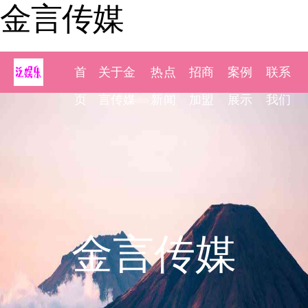
金言传媒
首
关于金
热点
招商
案例
联系
页
言传媒
新闻
加盟
展示
我们
金言传媒